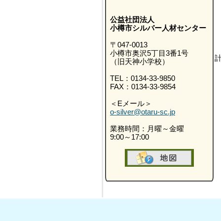
公益社団法人
小樽市シルバー人材センター
〒047-0013
小樽市奥沢5丁目3番1号
（旧天神小学校）
TEL：0134-33-9850
FAX：0134-33-9854
＜Eメール＞
o-silver@otaru-sc.jp
業務時間：月曜～金曜
9:00～17:00