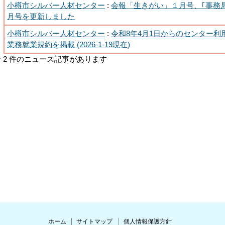
小樽市シルバー人材センター
:
会報「生きがい」１月号、｢事務
月号を更新しました
小樽市シルバー人材センター
:
令和8年4月1日からのセンター利
業務就業規約を掲載 (2026-1-19現在)
計 2 件のニュース記事があります
ホーム
サイトマップ
個人情報保護方針