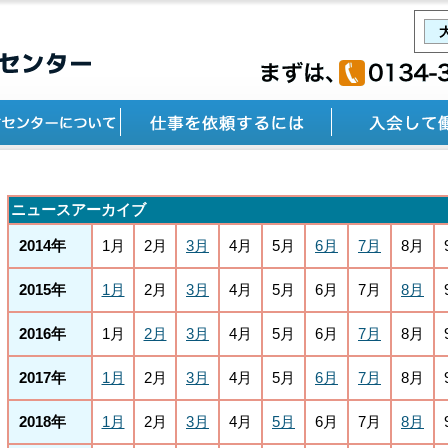
ニュースアーカイブ
2014年
1月
2月
3月
4月
5月
6月
7月
8月
2015年
1月
2月
3月
4月
5月
6月
7月
8月
2016年
1月
2月
3月
4月
5月
6月
7月
8月
2017年
1月
2月
3月
4月
5月
6月
7月
8月
2018年
1月
2月
3月
4月
5月
6月
7月
8月